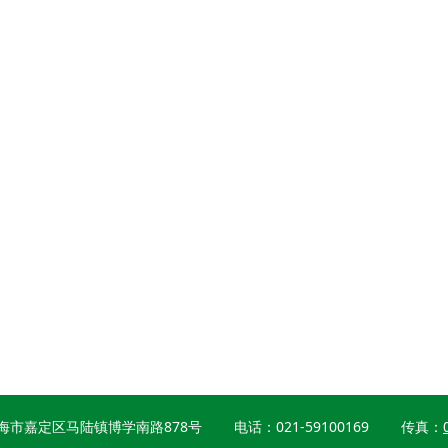
海市嘉定区马陆镇博学南路878号 电话：
021-59100169
传真：